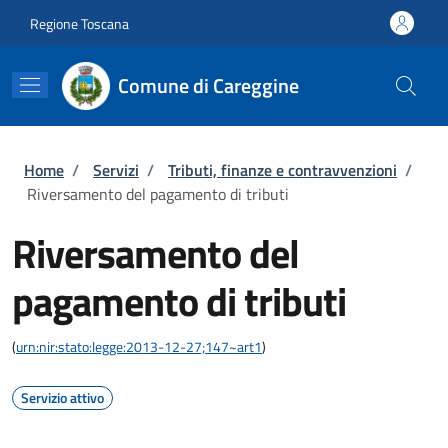
Salta al contenuto principale
Skip to footer content
Regione Toscana
Comune di Careggine
Briciole di pane
Home
/
Servizi
/
Tributi, finanze e contravvenzioni
/
Riversamento del pagamento di tributi
Riversamento del
pagamento di tributi
(
urn:nir:stato:legge:2013-12-27;147~art1
)
Servizio attivo