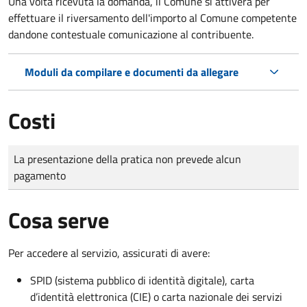
Una volta ricevuta la domanda, il Comune si attiverà per
effettuare il riversamento dell'importo al Comune competente
dandone contestuale comunicazione al contribuente.
Moduli da compilare e documenti da allegare
Costi
Tipo di pagamento
Importo
La presentazione della pratica non prevede alcun
pagamento
Cosa serve
Per accedere al servizio, assicurati di avere:
SPID (sistema pubblico di identità digitale), carta
d’identità elettronica (CIE) o carta nazionale dei servizi