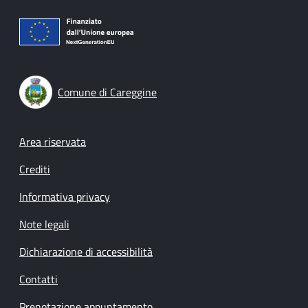
Comune di Careggine
Footer menu
Area riservata
Crediti
Informativa privacy
Note legali
Dichiarazione di accessibilità
Contatti
Prenotazione appuntamento