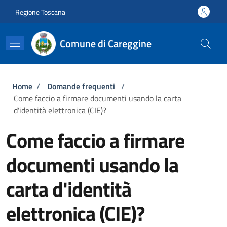
Salta al contenuto principale
Skip to footer content
Regione Toscana
Comune di Careggine
Briciole di pane
Home
/
Domande frequenti
/
Come faccio a firmare documenti usando la carta
d'identità elettronica (CIE)?
Come faccio a firmare
documenti usando la
carta d'identità
elettronica (CIE)?