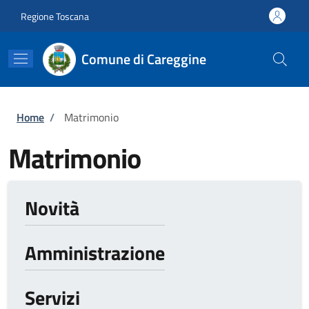
Salta al contenuto principale
Skip to footer content
Regione Toscana
Comune di Careggine
Briciole di pane
Home
/
Matrimonio
Matrimonio
Novità
Amministrazione
Servizi